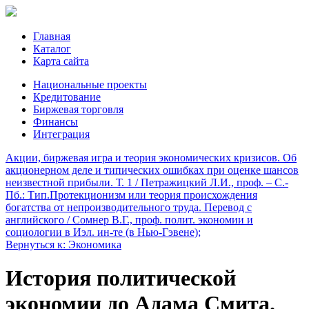
Главная
Каталог
Карта сайта
Национальные проекты
Кредитование
Биржевая торговля
Финансы
Интеграция
Акции, биржевая игра и теория экономических кризисов. Об
акционерном деле и типических ошибках при оценке шансов
неизвестной прибыли. Т. 1 / Петражицкий Л.И., проф. – С.-
Пб.: Тип.
Протекционизм или теория происхождения
богатства от непроизводительного труда. Перевод с
английского / Сомнер В.Г., проф. полит. экономии и
социологии в Иэл. ин-те (в Нью-Гэвене);
Вернуться к: Экономика
История политической
экономии до Адама Смита.