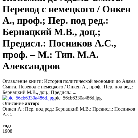
Перевод с немецкого / Онкен
А., проф.; Пер. под ред.:
Бернацкий М.В., доц.;
Предисл.: Посников А.С.,
проф. – М.: Тип. М.А.
Александров
Оглавление книги: История политической экономии до Адама
Смита. Перевод с немецкого / Онкен А., проф.; Пер. под ред.:
Бернацкий М.В., доц.; Предисл.: ...
pic_56cb6330a486d.jpg
Описание
автор:
Онкен А.; Пер. под ред.: Бернацкий М.В.; Предисл.: Посников
А.С.
год:
1908