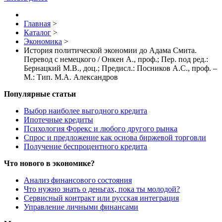
Главная
>
Каталог
>
Экономика
>
История политической экономии до Адама Смита.
Перевод с немецкого / Онкен А., проф.; Пер. под ред.:
Бернацкий М.В., доц.; Предисл.: Посников А.С., проф. –
М.: Тип. М.А. Александров
Популярные статьи
Выбор наиболее выгодного кредита
Ипотечные кредиты
Психология Форекс и любого другого рынка
Спрос и предложение как основа биржевой торговли
Получение беспроцентного кредита
Что нового в экономике?
Анализ финансового состояния
Что нужно знать о деньгах, пока ты молодой?
Сервисный контракт или русская интеграция
Управление личными финансами