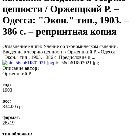
ценности / Орженцкий Р. –
Одесса: "Экон." тип., 1903. –
386 c. – репринтная копия
Оглавление книги: Учение об экономическом явлении.
Введение в теорию ценности / Орженцкий Р. - Одесса:
"Экон." тип., 1903. - 386 c. Предисловие и ...
pic_56cb61f802021.jpg
Описание
автор:
Орженцкий Р.
год:
1903
вес:
834.00 гр.
формат:
26x19
тип обложки: