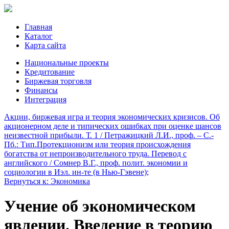
Главная
Каталог
Карта сайта
Национальные проекты
Кредитование
Биржевая торговля
Финансы
Интеграция
Акции, биржевая игра и теория экономических кризисов. Об
акционерном деле и типических ошибках при оценке шансов
неизвестной прибыли. Т. 1 / Петражицкий Л.И., проф. – С.-
Пб.: Тип.
Протекционизм или теория происхождения
богатства от непроизводительного труда. Перевод с
английского / Сомнер В.Г., проф. полит. экономии и
социологии в Иэл. ин-те (в Нью-Гэвене);
Вернуться к: Экономика
Учение об экономическом
явлении. Введение в теорию