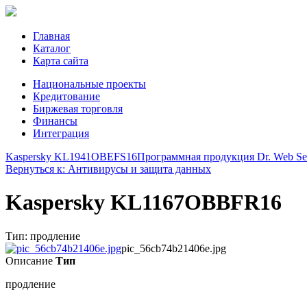
Главная
Каталог
Карта сайта
Национальные проекты
Кредитование
Биржевая торговля
Финансы
Интеграция
Kaspersky KL1941OBEFS16
Программная продукция Dr. Web Sec
Вернуться к: Антивирусы и защита данных
Kaspersky KL1167OBBFR16
Тип: продление
pic_56cb74b21406e.jpg
Описание
Тип
продление