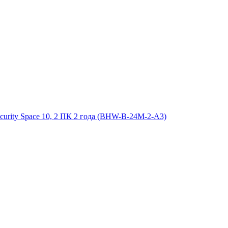
urity Space 10, 2 ПК 2 года (BHW-B-24M-2-A3)