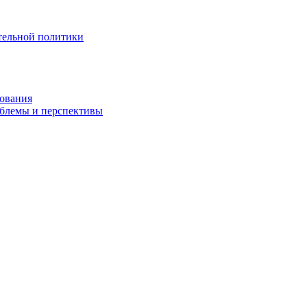
тельной политики
зования
облемы и перспективы