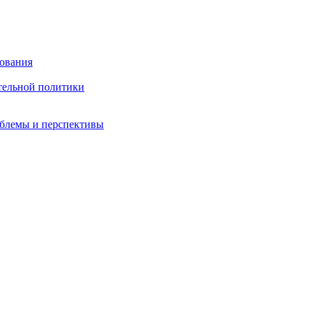
зования
тельной политики
облемы и перспективы