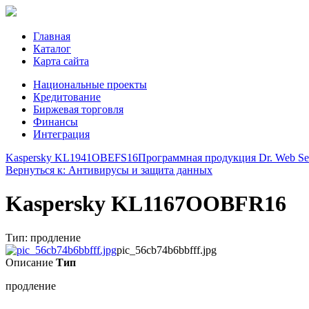
Главная
Каталог
Карта сайта
Национальные проекты
Кредитование
Биржевая торговля
Финансы
Интеграция
Kaspersky KL1941OBEFS16
Программная продукция Dr. Web Sec
Вернуться к: Антивирусы и защита данных
Kaspersky KL1167OOBFR16
Тип: продление
pic_56cb74b6bbfff.jpg
Описание
Тип
продление