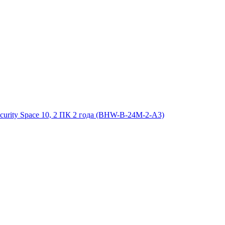
urity Space 10, 2 ПК 2 года (BHW-B-24M-2-A3)