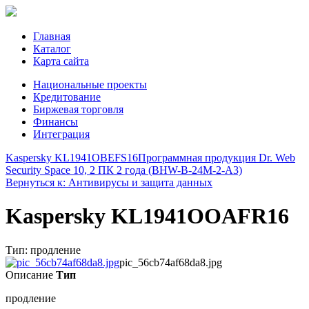
Главная
Каталог
Карта сайта
Национальные проекты
Кредитование
Биржевая торговля
Финансы
Интеграция
Kaspersky KL1941OBEFS16
Программная продукция Dr. Web
Security Space 10, 2 ПК 2 года (BHW-B-24M-2-A3)
Вернуться к: Антивирусы и защита данных
Kaspersky KL1941OOAFR16
Тип: продление
pic_56cb74af68da8.jpg
Описание
Тип
продление