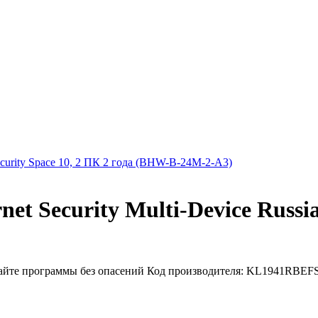
urity Space 10, 2 ПК 2 года (BHW-B-24M-2-A3)
 Security Multi-Device Russian
йте программы без опасений Код производителя: KL1941RBEFS Л