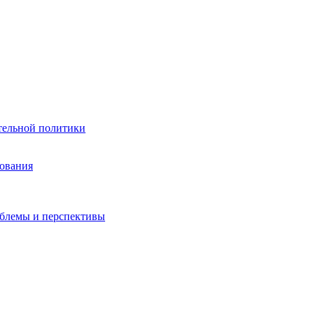
тельной политики
зования
облемы и перспективы