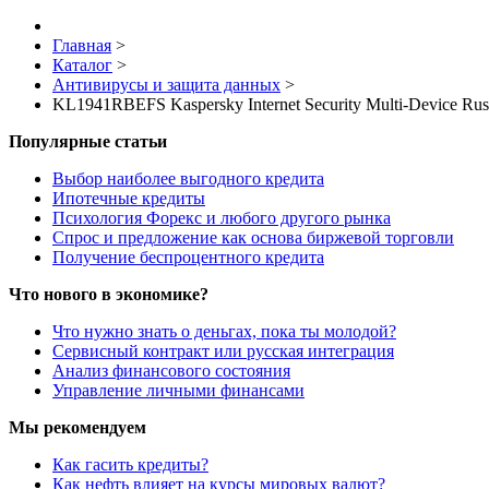
Главная
>
Каталог
>
Антивирусы и защита данных
>
KL1941RBEFS Kaspersky Internet Security Multi-Device Russ
Популярные статьи
Выбор наиболее выгодного кредита
Ипотечные кредиты
Психология Форекс и любого другого рынка
Спрос и предложение как основа биржевой торговли
Получение беспроцентного кредита
Что нового в экономике?
Что нужно знать о деньгах, пока ты молодой?
Сервисный контракт или русская интеграция
Анализ финансового состояния
Управление личными финансами
Мы рекомендуем
Как гасить кредиты?
Как нефть влияет на курсы мировых валют?