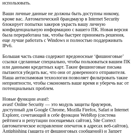
использовать.
Ваши личные данные не должны быть доступны никому,
кроме вас. Автоматический брандмауэр в Internet Security
блокирует попытки хакеров украсть вашу личную
конфиденциальную информацию с вашего ПК. Новая версия
была переработана так, чтобы быстрее принимать решения,
еще лучше работать с Windows и полностью поддерживать
IPv6.
Большая часть спама содержит вредоносные ‘фишинговые’
ссылки сделанные специально, чтобы пользоваться вашим ПК
или данными кредитных карт. Такие фишинговые письма
пытаются убедить вас, что они от доверенного отправителя.
Наша антиспамовая технология позволяет фильтровать такие
неприятности, чтобы сэкономить ваше время и уберечь вас от
потенциальных проблем.
Новые функции avast!:
avast! Online Security — это модуль защиты браузеров,
доступный для Google Chrome, Mozilla Firefox, Safari и Internet
Explorer, сочетающий в себе функции WebRep (система
рейтинга и репутации посещаемых сайтов), Site Correct
(автоматическое исправление опечаток в адресах веб-сайтов),
Antiphishing (защита от фишинговых сообщений) и Запрет