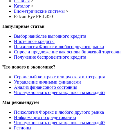
Главная
>
Каталог
>
Биометрические системы
>
Falcon Eye FE-L350
Популярные статьи
Выбор наиболее выгодного кредита
Ипотечные кредиты
Психология Форекс и любого другого рынка
Спрос и предложение как основа биржевой торговли
Получение беспроцентного кредита
Что нового в экономике?
Сервисный контракт или русская интеграция
Управление личными финансами
Анализ финансового состояния
Что нужно знать о деньгах, пока ты молодой?
Мы рекомендуем
Психология Форекс и любого другого рынка
Информация по кредитованию
Что нужно знать о деньгах, пока ты молодой?
Регионы