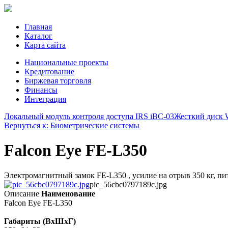
Главная
Каталог
Карта сайта
Национальные проекты
Кредитование
Биржевая торговля
Финансы
Интеграция
Локальный модуль контроля доступа IRS iBC-03
Жесткий диск
Вернуться к: Биометрические системы
Falcon Eye FE-L350
Электромагнитный замок FE-L350 , усилие на отрыв 350 кг, пит
pic_56cbc0797189c.jpg
Описание
Наименование
Falcon Eye FE-L350
Габариты (ВхШхГ)