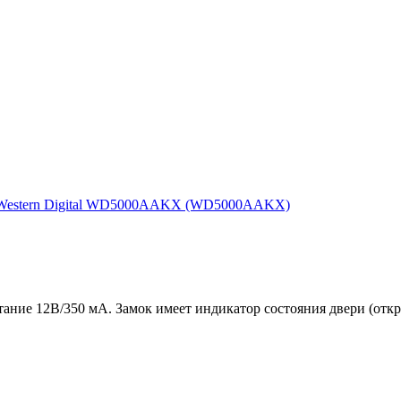
 Western Digital WD5000AAKX (WD5000AAKX)
ание 12В/350 мА. Замок имеет индикатор состояния двери (открыт