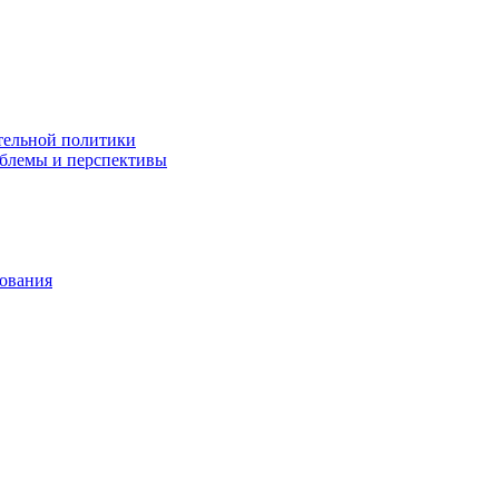
тельной политики
облемы и перспективы
зования