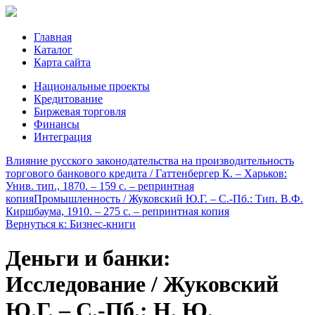
Главная
Каталог
Карта сайта
Национальные проекты
Кредитование
Биржевая торговля
Финансы
Интеграция
Влияние русского законодательства на производительность
торгового банкового кредита / Гаттенбергер К. – Харьков:
Унив. тип., 1870. – 159 с. – репринтная
копия
Промышленность / Жуковский Ю.Г. – С.-Пб.: Тип. В.Ф.
Киршбаума, 1910. – 275 c. – репринтная копия
Вернуться к: Бизнес-книги
Деньги и банки:
Исследование / Жуковский
Ю.Г. – С.-Пб.: Н. Ю.