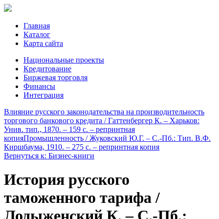
Главная
Каталог
Карта сайта
Национальные проекты
Кредитование
Биржевая торговля
Финансы
Интеграция
Влияние русского законодательства на производительность
торгового банкового кредита / Гаттенбергер К. – Харьков:
Унив. тип., 1870. – 159 с. – репринтная
копия
Промышленность / Жуковский Ю.Г. – С.-Пб.: Тип. В.Ф.
Киршбаума, 1910. – 275 c. – репринтная копия
Вернуться к: Бизнес-книги
История русского
таможенного тарифа /
Лодыженский К. – С.-Пб.: