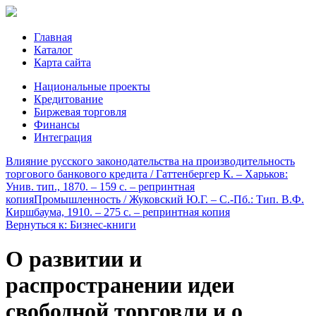
Главная
Каталог
Карта сайта
Национальные проекты
Кредитование
Биржевая торговля
Финансы
Интеграция
Влияние русского законодательства на производительность
торгового банкового кредита / Гаттенбергер К. – Харьков:
Унив. тип., 1870. – 159 с. – репринтная
копия
Промышленность / Жуковский Ю.Г. – С.-Пб.: Тип. В.Ф.
Киршбаума, 1910. – 275 c. – репринтная копия
Вернуться к: Бизнес-книги
О развитии и
распространении идеи
свободной торговли и о