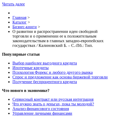
Читать далее
Главная
>
Каталог
>
Бизнес-книги
>
О развитии и распространении идеи свободной
торговли и о применении ее к положительным
законодательствам в главных западно-европейских
государствах / Калиновский Б. – С.-Пб.: Тип.
Популярные статьи
Выбор наиболее выгодного кредита
Ипотечные кредиты
Психология Форекс и любого другого рынка
Спрос и предложение как основа биржевой торговли
Получение беспроцентного кредита
Что нового в экономике?
Сервисный контракт или русская интеграция
Что нужно знать о деньгах, пока ты молодой?
Анализ финансового состояния
Управление личными финансами