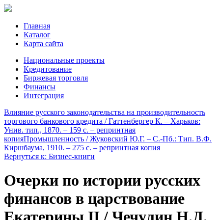
Главная
Каталог
Карта сайта
Национальные проекты
Кредитование
Биржевая торговля
Финансы
Интеграция
Влияние русского законодательства на производительность
торгового банкового кредита / Гаттенбергер К. – Харьков:
Унив. тип., 1870. – 159 с. – репринтная
копия
Промышленность / Жуковский Ю.Г. – С.-Пб.: Тип. В.Ф.
Киршбаума, 1910. – 275 c. – репринтная копия
Вернуться к: Бизнес-книги
Очерки по истории русских
финансов в царствование
Екатерины II / Чечулин Н.Д.