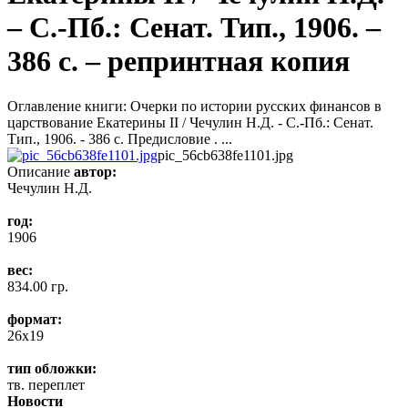
– С.-Пб.: Сенат. Тип., 1906. –
386 с. – репринтная копия
Оглавление книги: Очерки по истории русских финансов в
царствование Екатерины II / Чечулин Н.Д. - С.-Пб.: Сенат.
Тип., 1906. - 386 с. Предисловие . ...
pic_56cb638fe1101.jpg
Описание
автор:
Чечулин Н.Д.
год:
1906
вес:
834.00 гр.
формат:
26x19
тип обложки:
тв. переплет
Новости