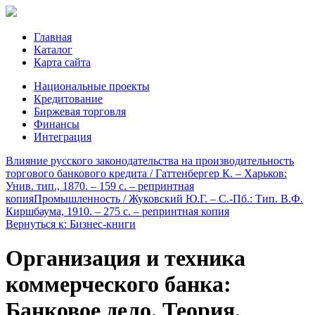
Главная
Каталог
Карта сайта
Национальные проекты
Кредитование
Биржевая торговля
Финансы
Интеграция
Влияние русского законодательства на производительность
торгового банкового кредита / Гаттенбергер К. – Харьков:
Унив. тип., 1870. – 159 с. – репринтная
копия
Промышленность / Жуковский Ю.Г. – С.-Пб.: Тип. В.Ф.
Киршбаума, 1910. – 275 c. – репринтная копия
Вернуться к: Бизнес-книги
Организация и техника
коммерческого банка:
Банковое дело. Теория,