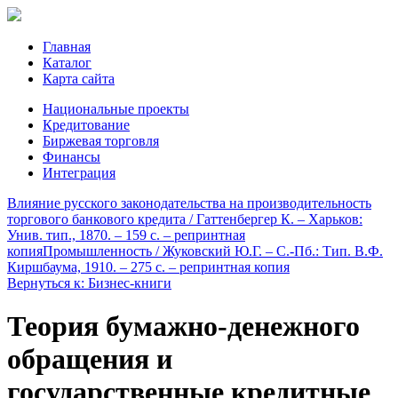
Главная
Каталог
Карта сайта
Национальные проекты
Кредитование
Биржевая торговля
Финансы
Интеграция
Влияние русского законодательства на производительность
торгового банкового кредита / Гаттенбергер К. – Харьков:
Унив. тип., 1870. – 159 с. – репринтная
копия
Промышленность / Жуковский Ю.Г. – С.-Пб.: Тип. В.Ф.
Киршбаума, 1910. – 275 c. – репринтная копия
Вернуться к: Бизнес-книги
Теория бумажно-денежного
обращения и
государственные кредитные