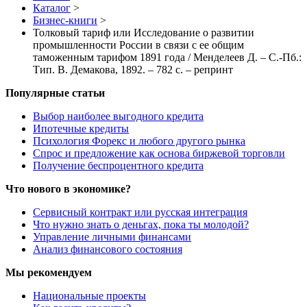
Каталог
>
Бизнес-книги
>
Толковый тариф или Исследование о развитии
промышленности России в связи с ее общим
таможенным тарифом 1891 года / Менделеев Д. – С.-Пб.:
Тип. В. Демакова, 1892. – 782 с. – репринт
Популярные статьи
Выбор наиболее выгодного кредита
Ипотечные кредиты
Психология Форекс и любого другого рынка
Спрос и предложение как основа биржевой торговли
Получение беспроцентного кредита
Что нового в экономике?
Сервисный контракт или русская интеграция
Что нужно знать о деньгах, пока ты молодой?
Управление личными финансами
Анализ финансового состояния
Мы рекомендуем
Национальные проекты