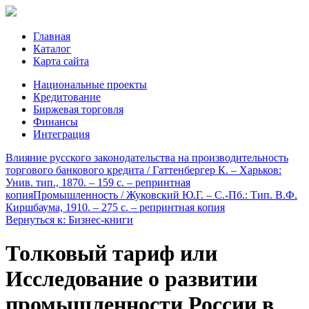
Главная
Каталог
Карта сайта
Национальные проекты
Кредитование
Биржевая торговля
Финансы
Интеграция
Влияние русского законодательства на производительность
торгового банкового кредита / Гаттенбергер К. – Харьков:
Унив. тип., 1870. – 159 с. – репринтная
копия
Промышленность / Жуковский Ю.Г. – С.-Пб.: Тип. В.Ф.
Киршбаума, 1910. – 275 c. – репринтная копия
Вернуться к: Бизнес-книги
Толковый тариф или
Исследование о развитии
промышленности России в