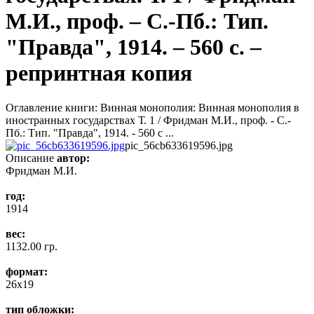
М.И., проф. – С.-Пб.: Тип.
"Правда", 1914. – 560 c. –
репринтная копия
Оглавление книги: Винная монополия: Винная монополия в
иностранных государствах Т. 1 / Фридман М.И., проф. - С.-
Пб.: Тип. "Правда", 1914. - 560 c ...
pic_56cb633619596.jpg
Описание
автор:
Фридман М.И.
год:
1914
вес:
1132.00 гр.
формат:
26x19
тип обложки: