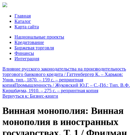
Главная
Каталог
Карта сайта
Национальные проекты
Кредитование
Биржевая торговля
Финансы
Интеграция
Влияние русского законодательства на производительность
торгового банкового кредита / Гаттенбергер К. – Харьков:
Унив. тип., 1870. – 159 с. – репринтная
копия
Промышленность / Жуковский Ю.Г. – С.-Пб.: Тип. В.Ф.
Киршбаума, 1910. – 275 c. – репринтная копия
Вернуться к: Бизнес-книги
Винная монополия: Винная
монополия в иностранных
государствах. Т. 1 / Фридман