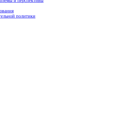
облемы и перспективы
зования
тельной политики