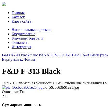
Главная
Каталог
Карта сайта
Национальные проекты
Кредитование
Биржевая торговля
Финансы
Интеграция
F&D A-511 black
Факс PANASONIC KX-FT984UA-B Black (терм
Вернуться к: Факсы
F&D F-313 Black
Тип 2.1 Суммарная мощность 6 Вт Отношение сигнал/шум 65 
pic_56cbc63b61e25.jpg
Описание
Тип
2.1
Суммарная мощность