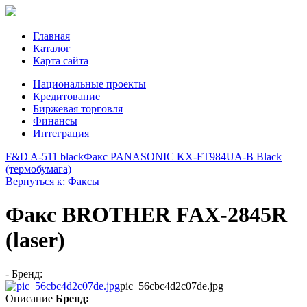
Главная
Каталог
Карта сайта
Национальные проекты
Кредитование
Биржевая торговля
Финансы
Интеграция
F&D A-511 black
Факс PANASONIC KX-FT984UA-B Black
(термобумага)
Вернуться к: Факсы
Факс BROTHER FAX-2845R
(laser)
- Бренд:
pic_56cbc4d2c07de.jpg
Описание
Бренд: