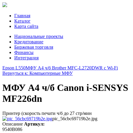
Главная
Каталог
Карта сайта
Национальные проекты
Кредитование
Биржевая торговля
Финансы
Интеграция
Epson L550
МФУ A4 ч/б Brother MFC-L2720DWR с Wi-Fi
Вернуться к: Компьютерные МФУ
МФУ А4 ч/б Canon i-SENSYS
MF226dn
Принтер (скорость печати ч/б до 27 стр/мин
pic_56cbc69719b2e.jpg
Описание
Артикул:
9540B086