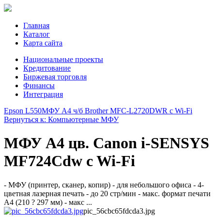
Главная
Каталог
Карта сайта
Национальные проекты
Кредитование
Биржевая торговля
Финансы
Интеграция
Epson L550
МФУ A4 ч/б Brother MFC-L2720DWR с Wi-Fi
Вернуться к: Компьютерные МФУ
МФУ А4 цв. Canon i-SENSYS
MF724Cdw c Wi-Fi
- МФУ (принтер, сканер, копир) - для небольшого офиса - 4-
цветная лазерная печать - до 20 стр/мин - макс. формат печати
A4 (210 ? 297 мм) - макс ...
pic_56cbc65fdcda3.jpg