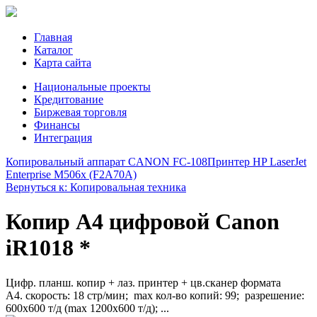
Главная
Каталог
Карта сайта
Национальные проекты
Кредитование
Биржевая торговля
Финансы
Интеграция
Копировальный аппарат CANON FC-108
Принтер HP LaserJet
Enterprise M506x (F2A70A)
Вернуться к: Копировальная техника
Копир А4 цифровой Canon
iR1018 *
Цифр. планш. копир + лаз. принтер + цв.сканер формата
А4. скорость: 18 стр/мин; max кол-во копий: 99; разрешение:
600х600 т/д (max 1200x600 т/д); ...