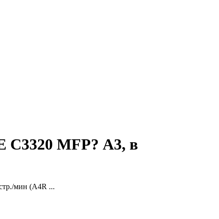
C3320 MFP? А3, в
тр./мин (A4R ...