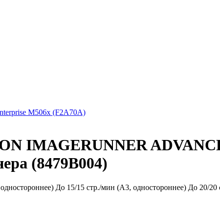
nterprise M506x (F2A70A)
NON IMAGERUNNER ADVANCE 
нера (8479B004)
одностороннее) До 15/15 стр./мин (A3, одностороннее) До 20/20 с