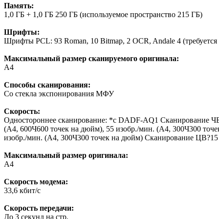
Память:
1,0 ГБ + 1,0 ГБ 250 ГБ (используемое пространство 215 ГБ)
Шрифты:
Шрифты PCL: 93 Roman, 10 Bitmap, 2 OCR, Andale 4 (требуе
Максимальный размер сканируемого оригинала:
А4
Способы сканирования:
Со стекла экспонирования МФУ
Скорость:
Одностороннее сканирование: *с DADF-AQ1 Сканирование ЧБ? 3
(A4, 600Ч600 точек на дюйм), 55 изобр./мин. (A4, 300Ч300 то
изобр./мин. (A4, 300Ч300 точек на дюйм) Сканирование ЦВ?15 и
Максимальный размер оригинала:
А4
Скорость модема:
33,6 кбит/с
Скорость передачи:
До 3 секунд на стр.