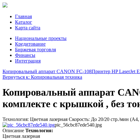
Главная
Каталог
Карта сайта
Национальные проекты
Кредитование
Биржевая торговля
Финансы
Интеграция
Копировальный аппарат CANON FC-108
Принтер HP LaserJet E
Вернуться к: Копировальная техника
Копировальный аппарат CA
комплекте с крышкой , без то
Технология: Цветная лазерная Скорость: До 20/20 стр./мин (A4, 
pic_56cbc87ede540.jpg
Описание
Технология:
Цветная лазерная