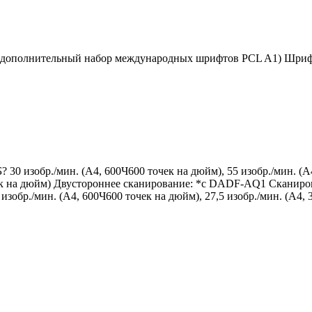
тся дополнительный набор международных шрифтов PCL A1) Шри
0 изобр./мин. (A4, 600Ч600 точек на дюйм), 55 изобр./мин. (A
чек на дюйм) Двустороннее сканирование: *с DADF-AQ1 Сканирова
зобр./мин. (A4, 600Ч600 точек на дюйм), 27,5 изобр./мин. (A4,