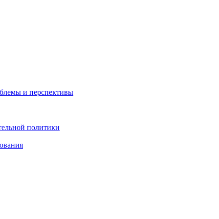
облемы и перспективы
тельной политики
зования