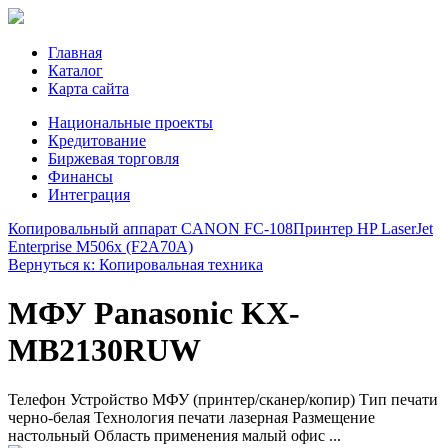
Главная
Каталог
Карта сайта
Национальные проекты
Кредитование
Биржевая торговля
Финансы
Интеграция
Копировальный аппарат CANON FC-108
Принтер HP LaserJet
Enterprise M506x (F2A70A)
Вернуться к: Копировальная техника
МФУ Panasonic KX-
MB2130RUW
Телефон Устройство МФУ (принтер/сканер/копир) Тип печати
черно-белая Технология печати лазерная Размещение
настольный Область применения малый офис ...