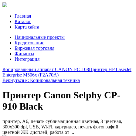
Главная
Каталог
Карта сайта
Национальные проекты
Кредитование
Биржевая торговля
Финансы
Интеграция
Копировальный аппарат CANON FC-108
Принтер HP LaserJet
Enterprise M506x (F2A70A)
Вернуться к: Копировальная техника
Принтер Canon Selphy CP-
910 Black
принтер, A6, печать сублимационная цветная, 3-цветная,
300x300 dpi, USB, Wi-Fi, картридер, печать фотографий,
цветной ЖК-дисплей, работа от ...