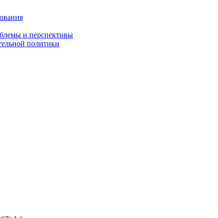
зования
облемы и перспективы
тельной политики