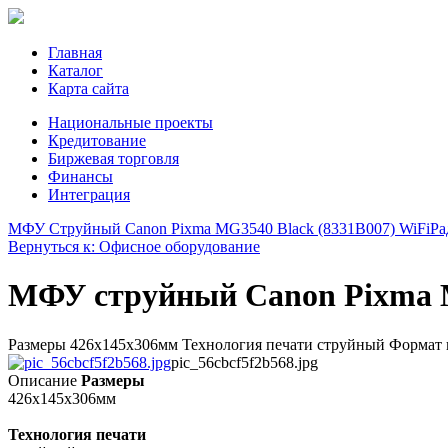
Главная
Каталог
Карта сайта
Национальные проекты
Кредитование
Биржевая торговля
Финансы
Интеграция
МФУ Струйный Canon Pixma MG3540 Black (8331B007) WiFi
Ра
Вернуться к: Офисное оборудование
МФУ струйный Canon Pixma M
Размеры 426x145x306мм Технология печати струйный Формат п
pic_56cbcf5f2b568.jpg
Описание
Размеры
426x145x306мм
Технология печати