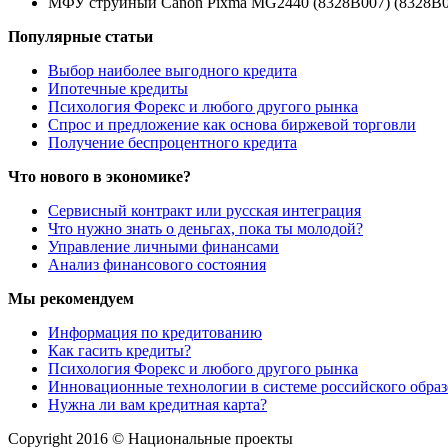
МФУ струйный Canon Pixma MG2440 (8328B007) (8328B0
Популярные статьи
Выбор наиболее выгодного кредита
Ипотечные кредиты
Психология Форекс и любого другого рынка
Спрос и предложение как основа биржевой торговли
Получение беспроцентного кредита
Что нового в экономике?
Сервисный контракт или русская интеграция
Что нужно знать о деньгах, пока ты молодой?
Управление личными финансами
Анализ финансового состояния
Мы рекомендуем
Информация по кредитованию
Как гасить кредиты?
Психология Форекс и любого другого рынка
Инновационные технологии в системе российского обра
Нужна ли вам кредитная карта?
Copyright 2016 © Национальные проекты