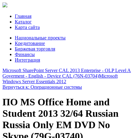
Главная
Каталог
Карта сайта
Национальные проекты
Кредитование
Биржевая торговля
Финансы
Интеграция
Microsoft SharePoint Server CAL 2013 Enterprise - OLP Level A
Goverment - English - Device CAL (76N-03704)
Microsoft
Windows Server Essentials 2012
Вернуться к: Операционные системы
ПО MS Office Home and
Student 2013 32/64 Russian
Russia Only EM DVD No
Skype (79G-03740)