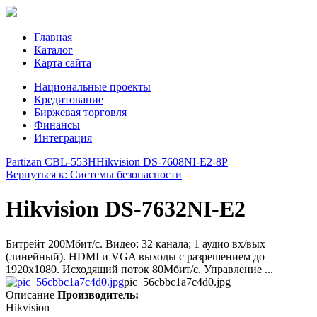
Главная
Каталог
Карта сайта
Национальные проекты
Кредитование
Биржевая торговля
Финансы
Интеграция
Partizan CBL-553H
Hikvision DS-7608NI-E2-8P
Вернуться к: Системы безопасности
Hikvision DS-7632NI-E2
Битрейт 200Мбит/с. Видео: 32 канала; 1 аудио вх/вых
(линейный). HDMI и VGA выходы с разрешением до
1920x1080. Исходящий поток 80Мбит/с. Управление ...
pic_56cbbc1a7c4d0.jpg
Описание
Производитель:
Hikvision