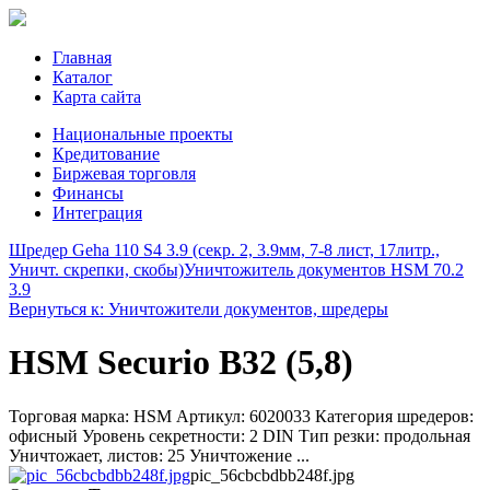
Главная
Каталог
Карта сайта
Национальные проекты
Кредитование
Биржевая торговля
Финансы
Интеграция
Шредер Geha 110 S4 3.9 (секр. 2, 3.9мм, 7-8 лиcт, 17литр.,
Уничт. скрепки, скобы)
Уничтожитель документов HSM 70.2
3.9
Вернуться к: Уничтожители документов, шредеры
HSM Securio B32 (5,8)
Торговая марка: HSM Артикул: 6020033 Категория шредеров:
офисный Уровень секретности: 2 DIN Тип резки: продольная
Уничтожает, листов: 25 Уничтожение ...
pic_56cbcbdbb248f.jpg