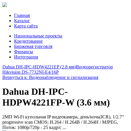
Главная
Каталог
Карта сайта
Национальные проекты
Кредитование
Биржевая торговля
Финансы
Интеграция
Dahua DH-IPC-HDW4221EP (2.8 мм)
Видеорегистратор
Hikvision DS-7732NI-E4/16P
Вернуться к: Видеонаблюдение и сигнализация
Dahua DH-IPC-
HDPW4221FP-W (3.6 мм)
2МП Wi-Fi купольная IP видеокамера, день/ночь(ICR), 1/2.7”
progressive scan CMOS; H.264 / H.264B / H.264H / MJPEG,
Поток: 1080р/720p - 25 кадр/с ...