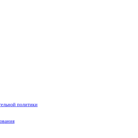
тельной политики
зования