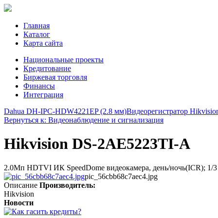
Главная
Каталог
Карта сайта
Национальные проекты
Кредитование
Биржевая торговля
Финансы
Интеграция
Dahua DH-IPC-HDW4221EP (2.8 мм)
Видеорегистратор Hikvisio
Вернуться к: Видеонаблюдение и сигнализация
Hikvision DS-2AE5223TI-A
2.0Мп HDTVI ИК SpeedDome видеокамера, день/ночь(ICR); 1/3 CMOS
pic_56cbb68c7aec4.jpg
Описание
Производитель:
Hikvision
Новости