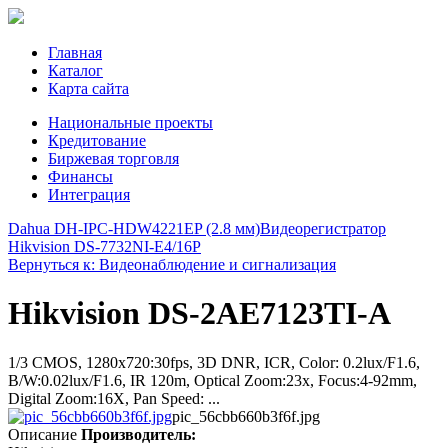
Главная
Каталог
Карта сайта
Национальные проекты
Кредитование
Биржевая торговля
Финансы
Интеграция
Dahua DH-IPC-HDW4221EP (2.8 мм)
Видеорегистратор
Hikvision DS-7732NI-E4/16P
Вернуться к: Видеонаблюдение и сигнализация
Hikvision DS-2AE7123TI-A
1/3 CMOS, 1280x720:30fps, 3D DNR, ICR, Color: 0.2lux/F1.6,
B/W:0.02lux/F1.6, IR 120m, Optical Zoom:23x, Focus:4-92mm,
Digital Zoom:16X, Pan Speed: ...
pic_56cbb660b3f6f.jpg
Описание
Производитель: