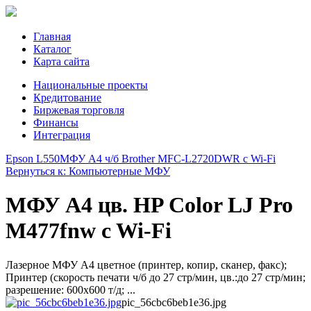
Главная
Каталог
Карта сайта
Национальные проекты
Кредитование
Биржевая торговля
Финансы
Интеграция
Epson L550
МФУ A4 ч/б Brother MFC-L2720DWR с Wi-Fi
Вернуться к: Компьютерные МФУ
МФУ А4 цв. HP Color LJ Pro
M477fnw c Wi-Fi
Лазерное МФУ А4 цветное (принтер, копир, сканер, факс);
Принтер (скорость печати ч/б до 27 стр/мин, цв.:до 27 стр/мин;
разрешение: 600х600 т/д; ...
pic_56cbc6beb1e36.jpg