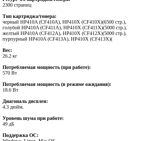
2300 страниц
Тип картриджа/тонера:
черный HP410A (CF410A), HP410X (CF410X)(6500 стр.),
голубой HP410A (CF411A), HP410X (CF411X)(5000 стр.),
желтый HP410A (CF412A), HP410X (CF412X)(5000 стр.),
пурпурный HP410A (CF413A), HP410X (CF413X)(
Вес:
26.2 кг
Потребляемая мощность (при работе):
570 Вт
Потребляемая мощность (в режиме ожидания):
18.6 Вт
Диагональ дисплея:
4.3 дюйм.
Уровень шума при работе:
49 дБ
Поддержка ОС:
Windows, Linux, Mac OS