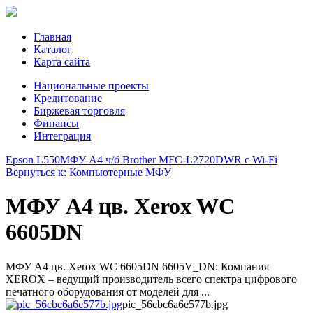
Главная
Каталог
Карта сайта
Национальные проекты
Кредитование
Биржевая торговля
Финансы
Интеграция
Epson L550
МФУ A4 ч/б Brother MFC-L2720DWR с Wi-Fi
Вернуться к: Компьютерные МФУ
МФУ А4 цв. Xerox WC
6605DN
МФУ А4 цв. Xerox WC 6605DN 6605V_DN: Компания
XEROX – ведущий производитель всего спектра цифрового
печатного оборудования от моделей для ...
pic_56cbc6a6e577b.jpg