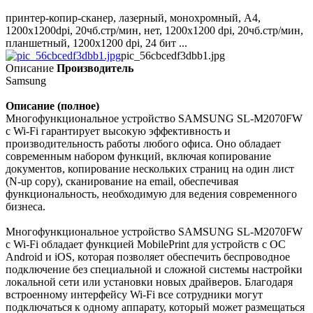
принтер-копир-сканер, лазерный, монохромный, А4,
1200х1200dpi, 20чб.стр/мин, нет, 1200х1200 dpi, 20чб.стр/мин,
планшетный, 1200х1200 dpi, 24 бит ...
pic_56cbcedf3dbb1.jpg
Описание
Производитель
Samsung
Описание (полное)
Многофункциональное устройство SAMSUNG SL-M2070FW
c Wi-Fi гарантирует высокую эффективность и
производительность работы любого офиса. Оно обладает
современным набором функций, включая копирование
документов, копирование нескольких страниц на один лист
(N-up copy), сканирование на email, обеспечивая
функциональность, необходимую для ведения современного
бизнеса.
Многофункциональное устройство SAMSUNG SL-M2070FW
c Wi-Fi обладает функцией MobilePrint для устройств с ОС
Android и iOS, которая позволяет обеспечить беспроводное
подключение без специальной и сложной системы настройки
локальной сети или установки новых драйверов. Благодаря
встроенному интерфейсу Wi-Fi все сотрудники могут
подключаться к одному аппарату, который может размещаться