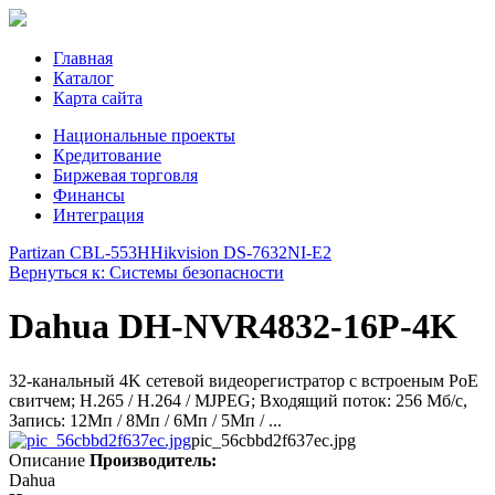
Главная
Каталог
Карта сайта
Национальные проекты
Кредитование
Биржевая торговля
Финансы
Интеграция
Partizan CBL-553H
Hikvision DS-7632NI-E2
Вернуться к: Системы безопасности
Dahua DH-NVR4832-16P-4K
32-канальный 4K сетевой видеорегистратор c встроеным PoE
свитчем; H.265 / H.264 / MJPEG; Входящий поток: 256 Мб/с,
Запись: 12Мп / 8Мп / 6Мп / 5Мп / ...
pic_56cbbd2f637ec.jpg
Описание
Производитель:
Dahua