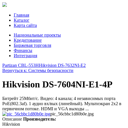
Главная
Каталог
Карта сайта
Национальные проекты
Кредитование
Биржевая торговля
Финансы
Интеграция
Partizan CBL-553H
Hikvision DS-7632NI-E2
Вернуться к: Системы безопасности
Hikvision DS-7604NI-E1-4P
Битрейт 25Мбит/с. Видео: 4 канала; 4 независимых порта
PoE(802.3af). 1 аудио вх/вых (линейный). Мультиэкран 2х2 в
первичном потоке. HDMI и VGA выходы ...
pic_56cbbc1d80b0e.jpg
Описание
Производитель:
Hikvision