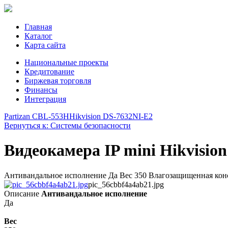
Главная
Каталог
Карта сайта
Национальные проекты
Кредитование
Биржевая торговля
Финансы
Интеграция
Partizan CBL-553H
Hikvision DS-7632NI-E2
Вернуться к: Системы безопасности
Видеокамера IP mini Hikvisio
Антивандальное исполнение Да Вес 350 Влагозащищенная конс
pic_56cbbf4a4ab21.jpg
Описание
Антивандальное исполнение
Да
Вес