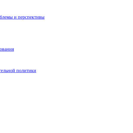
облемы и перспективы
зования
тельной политики