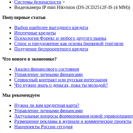
Системы безопасности
>
Видеокамера IP mini Hikvision (DS-2CD2512F-IS (4 MM))
Популярные статьи
Выбор наиболее выгодного кредита
Ипотечные кредиты
Психология Форекс и любого другого рынка
Спрос и предложение как основа биржевой торговли
Получение беспроцентного кредита
Что нового в экономике?
Анализ финансового состояния
Управление личными финансами
Сервисный контракт или русская интеграция
Что нужно знать о деньгах, пока ты молодой?
Мы рекомендуем
Нужна ли вам кредитная карта?
Управление личными финансами
Актуальные вопросы формирования новой здравоохрани
Размещение рекламы в журнале и коммерческие проекты
Нацпроекты России сегодня